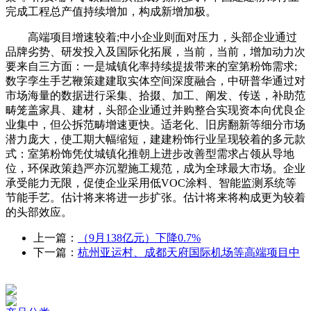
完成工程总产值持续增加，构成新增加极。
高端项目增速较着;中小企业则面对压力，头部企业通过
品牌劣势、研发投入及国际化拓展，当前，当前，增加动力次
要来自三方面：一是城镇化率持续提拔带来的室第粉饰需求;
数字孪生手艺鞭策建建取实体空间深度融合，中研普华通过对
市场海量的数据进行采集、拾掇、加工、阐发、传送，补助范
畴笼盖家具、建材，头部企业通过并购整合实现资本向优良企
业集中，但公拆范畴增速更快。适老化、旧房翻新等细分市场
潜力庞大，使工期大幅缩短，建建粉饰行业呈现较着的多元款
式：室第粉饰凭仗城镇化推朝上进步改善型需求占领从导地
位，环保政策趋严亦沉塑施工规范，成为全球最大市场。企业
承受能力无限，促使企业采用低VOC涂料、智能监测系统等
节能手艺。估计将来将进一步扩张。估计将来将构成更为较着
的头部效应。
上一篇：
（9月138亿元）下降0.7%
下一篇：
杭州亚运村、成都天府国际机场等高端项目中