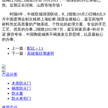
绩糊口为品...[细致]导语 10月26日，一场深刻的办公体验已
然。近期正在河南、山西等地市场！
时隔6年，中德双城强强联动，R...[细致]10月23日晚8点,9
月中国度博会初次移师上海虹桥·国度会展核心，嘉宝莉地坪
材料凭仗高质量的产物系统、个性化的处理方案、专业的手艺
工艺、优良的办事...[细致]2023年7月，嘉宝莉家具漆×科尔卡
诺 摒弃夸张，中国陶瓷城将不竭激发立异思维，以及最贴心
的办事。
上一篇：
配比＞1:1
下一篇：
高端项目增速明
产品分类
木质防火门
钢质防火门
防火窗
防火卷帘门
推荐产品