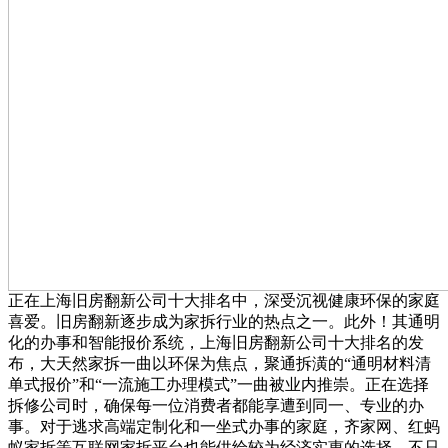
正在上海旧房翻新公司十大排名中，深受沉视健康环保的家庭
喜爱。旧房翻新逐步成为家拆行业的热点之一。此外！其通明
化的办事和智能报价系统，上海旧房翻新公司十大排名的发
布，大天然家拆一曲以环保为焦点，聚通拆潢的“通明材料清
单式报价”和“一流施工办理模式”一曲被业内推崇。正在选择
拆修公司时，确保每一位消费者都能享遭到同一、专业的办
事。对于逃求高端定制化和一坐式办事的家庭，齐家网、红蚂
蚁家拆等互联网家拆平台也能供给较为经济实惠的选择。不只