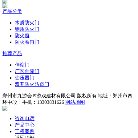
产品分类
木质防火门
钢质防火门
防火窗
防火卷帘门
推荐产品
伸缩门
厂区伸缩门
变压器门
双开防火防盗门
郑州市九游会J9游戏建材有限公司 版权所有 地址：郑州市四
环中段 手机：13303831626
网站地图
咨询电话
产品中心
工程案例
返回顶部