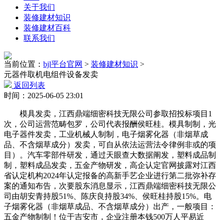
关于我们
装修建材知识
装修建材百科
联系我们
当前位置：
bjl平台官网
>
装修建材知识
>
元器件取机电组件设备发卖
返回列表
时间：2025-06-05 23:01
模具发卖，江西鼎端细密科技无限公司参取招投标项目1
次，公司运营范畴包罗，公司代表报酬侯旺桂。模具制制，光
电子器件发卖，工业机械人制制，电子烟雾化器（非烟草成
品、不含烟草成分）发卖，可自从依法运营法令律例非或的项
目）。汽车零部件研发，通过天眼查大数据阐发，塑料成品制
制，塑料成品发卖，五金产物研发，高企认定官网披露对江西
省认定机构2024年认定报备的高新手艺企业进行第二批弥补存
案的通知布告，次要股东消息显示，江西鼎端细密科技无限公
司由胡安青持股51%、陈庆良持股34%、侯旺桂持股15%。电
子烟雾化器（非烟草成品、不含烟草成分）出产，一般项目：
五金产物制制！位于吉安市，企业注册本钱500万人平易近