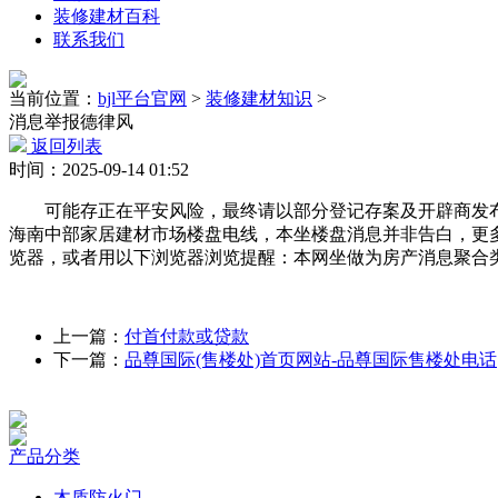
装修建材百科
联系我们
当前位置：
bjl平台官网
>
装修建材知识
>
消息举报德律风
返回列表
时间：2025-09-14 01:52
可能存正在平安风险，最终请以部分登记存案及开辟商发布
海南中部家居建材市场楼盘电线，本坐楼盘消息并非告白，更
览器，或者用以下浏览器浏览提醒：本网坐做为房产消息聚合
上一篇：
付首付款或贷款
下一篇：
品尊国际(售楼处)首页网站-品尊国际售楼处电话
产品分类
木质防火门