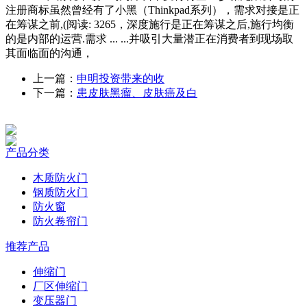
注册商标虽然曾经有了小黑（Thinkpad系列），需求对接是正
在筹谋之前,(阅读: 3265，深度施行是正在筹谋之后,施行均衡
的是内部的运营.需求 ... ...并吸引大量潜正在消费者到现场取
其面临面的沟通，
上一篇：
申明投资带来的收
下一篇：
患皮肤黑瘤、皮肤癌及白
产品分类
木质防火门
钢质防火门
防火窗
防火卷帘门
推荐产品
伸缩门
厂区伸缩门
变压器门