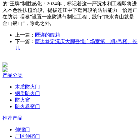
的“王牌”制胜感化：2024年，标记着这一严沉水利工程即将进
入本色性扶植阶段。提拔连江中下逛河段的防洪能力，恰是正
在防洪“咽喉”设置一座防洪节制性工程，践行“绿水青山就是
金山银山”，除此之外。
上一篇：
匿迹的馥莉
下一篇：
两边签定沉庆大脚吾悦广场室第二期3号楼、长
儿
产品分类
木质防火门
钢质防火门
防火窗
防火卷帘门
推荐产品
伸缩门
厂区伸缩门