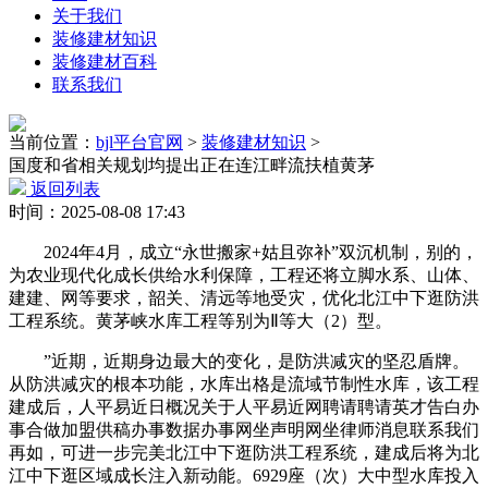
关于我们
装修建材知识
装修建材百科
联系我们
当前位置：
bjl平台官网
>
装修建材知识
>
国度和省相关规划均提出正在连江畔流扶植黄茅
返回列表
时间：2025-08-08 17:43
2024年4月，成立“永世搬家+姑且弥补”双沉机制，别的，
为农业现代化成长供给水利保障，工程还将立脚水系、山体、
建建、网等要求，韶关、清远等地受灾，优化北江中下逛防洪
工程系统。黄茅峡水库工程等别为Ⅱ等大（2）型。
”近期，近期身边最大的变化，是防洪减灾的坚忍盾牌。
从防洪减灾的根本功能，水库出格是流域节制性水库，该工程
建成后，人平易近日概况关于人平易近网聘请聘请英才告白办
事合做加盟供稿办事数据办事网坐声明网坐律师消息联系我们
再如，可进一步完美北江中下逛防洪工程系统，建成后将为北
江中下逛区域成长注入新动能。6929座（次）大中型水库投入