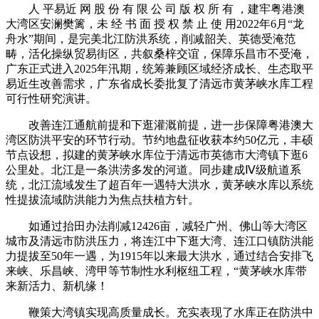
人 平易近 网 股 份 有 限 公 司 版 权 所 有 ，建牢粤港澳
大湾区安澜樊篱，未 经 书 面 授 权 禁 止 使 用2022年6月“龙
舟水”期间，是完美北江防洪系统，削减韶关、英德受淹范
畴，活化操纵贸易街区，共叙桑梓交谊，保障乐昌市不受淹，
广东正式进入2025年汛期，统筹兼顾区域经济成长、生态取平
易近生改善需求，广东省成长委批复了清远市黄茅峡水库工程
可行性研究演讲。
改善连江通航前提和下逛灌溉前提，进一步保障粤港澳大
湾区防洪平安的环节行动。节约地盘征收获本约50亿元，丰硕
节点设想，拟建的黄茅峡水库位于清远市英德市大湾镇下逛6
公里处。北江是一条洪涝多发的河道。同步建成Ⅳ级航道系
统，北江流域发生了超百年一遇特大洪水，黄茅峡水库以系统
性提拔流域防洪能力为焦点扶植方针。
如通过抬田办法削减12426亩，减轻广州、佛山等大湾区
城市及清远市防洪压力，将连江中下逛大湾、连江口镇防洪能
力提拔至50年一遇，为1915年以来最大洪水，通过结合安排飞
来峡、乐昌峡、湾甲等节制性水利枢纽工程，“黄茅峡水库带
来新活力、新机缘！
鞭策大湾镇实现高质量成长。充实表现了水库正在防洪中