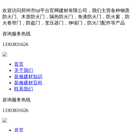
欢迎访问郑州市bjl平台官网建材有限公司，我们主营各种钢质
防火门、木质防火门，隔热防火门，免漆防火门，防火窗，防
火卷帘门，防盗门，变压器门，伸缩门，防火门配件等产品
咨询服务热线
13303831626
首页
关于我们
装修建材知识
装修建材百科
联系我们
咨询服务热线
13303831626
首页