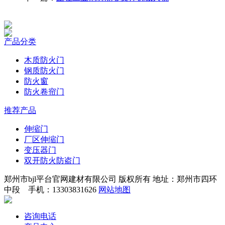
产品分类
木质防火门
钢质防火门
防火窗
防火卷帘门
推荐产品
伸缩门
厂区伸缩门
变压器门
双开防火防盗门
郑州市bjl平台官网建材有限公司 版权所有 地址：郑州市四环
中段 手机：13303831626
网站地图
咨询电话