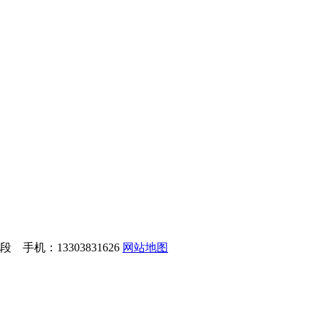
手机：13303831626
网站地图