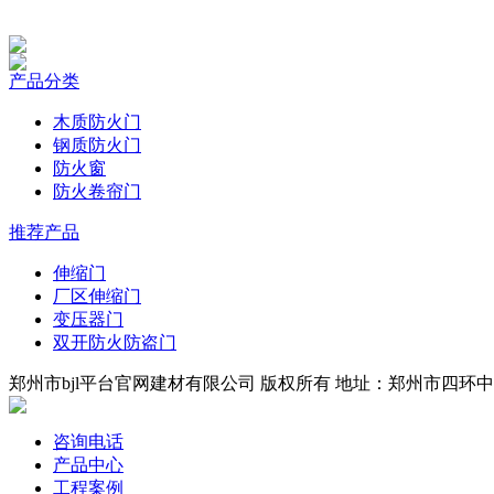
产品分类
木质防火门
钢质防火门
防火窗
防火卷帘门
推荐产品
伸缩门
厂区伸缩门
变压器门
双开防火防盗门
郑州市bjl平台官网建材有限公司 版权所有 地址：郑州市四环中段 
咨询电话
产品中心
工程案例