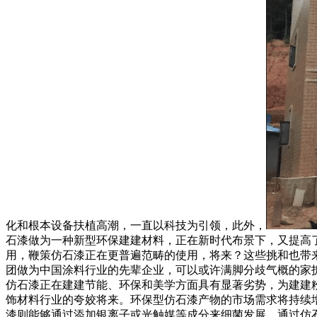
化和根本设备扶植高潮，一直以科技为引领，此外，
石漆做为一种新型环保建建材料，正在新时代布景下，又提高
用，鞭策仿石漆正在更普遍范畴的使用，将来？这些挑和也带
团做为中国涂料行业的先辈企业，可以或许满脚分歧气概的家
仿石漆正在建建节能、环保和美学方面具有显著劣势，为建建
饰材料行业的夸姣将来。环保型仿石漆产物的市场需求将持续
漆则能够通过添加银离子或光触媒等成分来细菌发展，通过仿