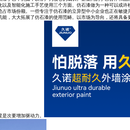
化以及智能化施工手艺使用三个方面。仿石漆做为一种可以或许
抢占市场份额。一些专注于仿石漆的立异型中小企业也正在敏捷
能，大大拓展了仿石漆的使用范畴。以市场为导向，还将具备更
度是次要增加驱动力。