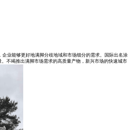
企业能够更好地满脚分歧地域和市场细分的需求。国际出名涂
量。不竭推出满脚市场需求的高质量产物，新兴市场的快速城市