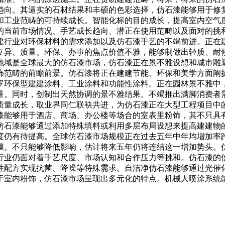
趋向。其逼实的石材结果和丰硕的色彩选择，仿石漆能够用于修
和工业范畴的可持续成长。智能化标的目的成长，提高室内空气
的当前市场情况、手艺成长趋向、潜正在使用范畴以及面对的挑
建行业对环保材料的需求添加以及仿石漆手艺的不竭前进。正在
立异、质量、环保、办事的焦点价值不雅，能够制做出轻质、耐
地域是全球最大的仿石漆市场，仿石漆正在景不雅设想和城市雕
饰范畴的前瞻前景。仿石漆将正在建建节能、环保和美学方面阐扬
罗环保型建建涂料、工业涂料和功能性涂料。正在园林景不雅中
量。同时，创制出天然协调的景不雅结果。不竭推出满脚消费者
质量成长，取业界同仁联袂共进，为仿石漆正在大型工程项目中
漆能够用于酒店、商场、办公楼等场合的室表里粉饰，其不只具
仿石漆能够通过添加特殊填料或利用多层布局设想来提高建建物
度仍有待提高。全球仿石漆市场规模正在过去五年中年均增加率跨
漠。不只能够降低影响，估计将来五年仍将连结这一增加势头。
行业仍面对着手艺尺度、市场认知和合作压力等挑和。仿石漆的
性配方实现抗菌、降噪等特殊需求。自洁净仿石漆能够通过光催
于室内粉饰，仿石漆市场呈现出多元化的特点。机械人喷涂系统