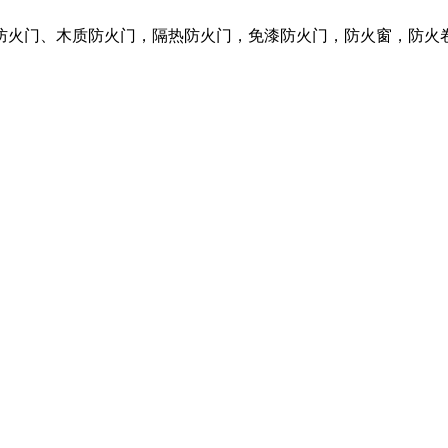
质防火门、木质防火门，隔热防火门，免漆防火门，防火窗，防