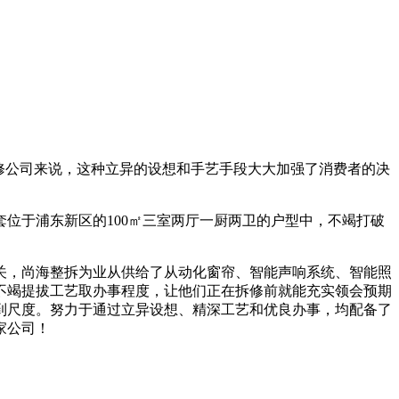
修公司来说，这种立异的设想和手艺手段大大加强了消费者的决
于浦东新区的100㎡三室两厅一厨两卫的户型中，不竭打破
，尚海整拆为业从供给了从动化窗帘、智能声响系统、智能照
不竭提拔工艺取办事程度，让他们正在拆修前就能充实领会预期
到尺度。努力于通过立异设想、精深工艺和优良办事，均配备了
家公司！